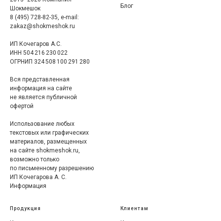
Блог
Шокмешок
8 (495) 728-82-35, e-mail:
zakaz@shokmeshok.ru
ИП Кочегаров А.С.
ИНН 504 216 230 022
ОГРНИП 324 508 100 291 280
Вся представленная
информация на сайте
не является публичной
офертой
Использование любых
текстовых или графических
материалов, размещенных
на сайте shokmeshok.ru,
возможно только
по письменному разрешению
ИП Кочегарова А. С.
Информация
Продукция
Клиентам