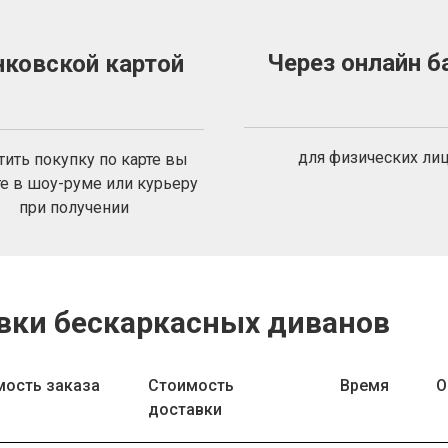
Через онлайн б
нковской картой
для физических ли
тить покупку по карте вы
е в шоу-руме или курьеру
при получении
вки бескаркасных диванов
мость заказа
Стоимость
Время
О
доставки