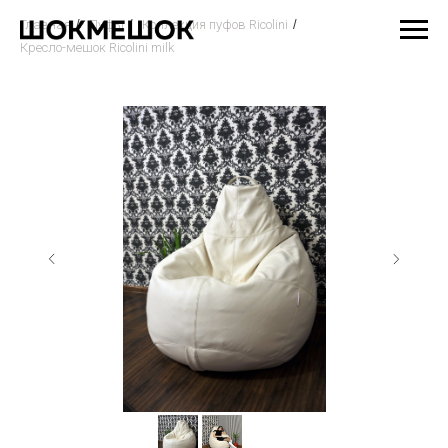
Главная
/
Пуфы
/
Коллекция пуфов Ricolini
/
Кресло-мешок Ricolini milk