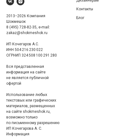
Дизайнерам
Контакты
2013−2026 Компания
Блог
Шокмешок
8 (495) 728-82-35, e-mail:
zakaz@shokmeshok.ru
ИП Кочегаров А.С.
ИНН 504 216 230 022
ОГРНИП 324 508 100 291 280
Вся представленная
информация на сайте
не является публичной
офертой
Использование любых
текстовых или графических
материалов, размещенных
на сайте shokmeshok.ru,
возможно только
по письменному разрешению
ИП Кочегарова А. С.
Информация