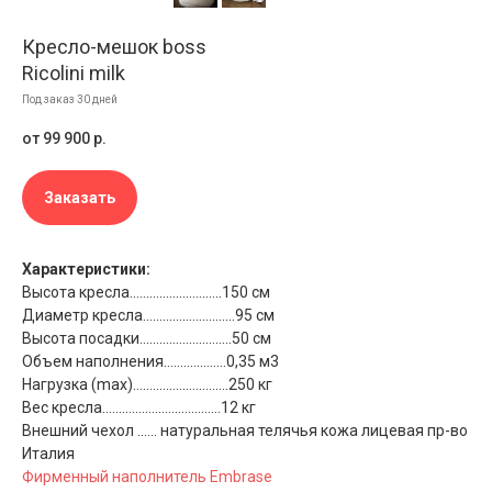
Кресло-мешок boss
Ricolini milk
Под заказ 30 дней
от 99 900
р.
Заказать
Характеристики:
Высота кресла............................150 см
Диаметр кресла............................95 см
Высота посадки............................50 см
Объем наполнения...................0,35 м3
Нагрузка (max).............................250 кг
Вес кресла....................................12 кг
Внешний чехол ...... натуральная телячья кожа лицевая пр-во
Италия
Фирменный наполнитель Embrase