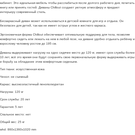
кабинет. Это идеальная мебель чтобы расслабиться после долгого рабочего дня, почитать
книгу или принять гостей. Диваны Chillout создают уютную атмосферу и придают
интерьеру современный стиль.
Бескаркасный диван может использоваться в детской комнате для игр и отдыха. Он
безопасен для детей, так как не имеет острых углов и жесткого каркаса.
Эргономичная форма Chillout обеспечивает оптимальную поддержку для тела, позволяя
комфортно сидеть или лежать на нем в любой позе, на диване удобно отдыхать ребёнку и
взрослому человеку ростом до 195 см.
Диваны выдерживают нагрузку на одно сидячее место до 120 кг, имеют срок службы более
10 лет, всё это время они будут сохранять свою первоначальную форму выдерживать игры
и борьбу за обладание этим комфортным сиденьем.
Тип ткани: искусственная кожа
Чехол: не съемный
Каркас: высокоэластичный пенополиуретан
Нагрузка: 120 кг
Срок службы: 20 лет
Гарантия: 5 лет
Спальное место: нет
Общий вес: 25 кг
whd: 860x1360x1020 mm