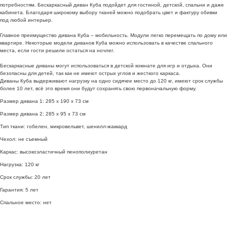
потребностям. Бескаркасный диван Куба подойдет для гостиной, детской, спальни и даже
кабинета. Благодаря широкому выбору тканей можно подобрать цвет и фактуру обивки
под любой интерьер.
Главное преимущество дивана Куба – мобильность. Модули легко перемещать по дому или
квартире. Некоторые модели диванов Куба можно использовать в качестве спального
места, если гости решили остаться на ночлег.
Бескаркасные диваны могут использоваться в детской комнате для игр и отдыха. Они
безопасны для детей, так как не имеют острых углов и жесткого каркаса.
Диваны Куба выдерживают нагрузку на одно сидячее место до 120 кг, имеют срок службы
более 10 лет, всё это время они будут сохранять свою первоначальную форму.
Размер дивана 1: 285 х 190 х 73 см
Размер дивана 2: 285 х 95 х 73 см
Тип ткани: гобелен, микровельвет, шенилл-жаккард
Чехол: не съемный
Каркас: высокоэластичный пенополиуретан
Нагрузка: 120 кг
Срок службы: 20 лет
Гарантия: 5 лет
Спальное место: нет